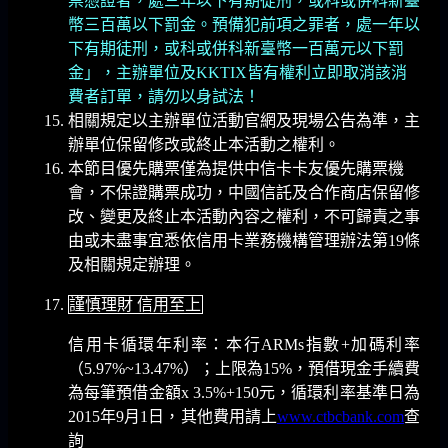
票憑證者，處三年以下有期徒刑，或科或併科新臺
幣三百萬以下罰金。預備犯前項之罪者，處一年以
下有期徒刑，或科或併科新臺幣一百萬元以下罰
金」，主辦單位及KKTIX皆有權利立即取消該消
費者訂單，請勿以身試法！
相關規定以主辦單位活動官網及現場公告為準，主
辦單位保留修改或終止本活動之權利。
本節目優先購票僅為提供中信卡卡友優先購票機
會，不保證購票成功，中國信託及合作商店保留修
改、變更及終止本活動內容之權利，不可歸責之事
由或未盡事宜悉依信用卡業務機構管理辦法第19條
及相關規定辦理。
謹慎理財 信用至上
信用卡循環年利率：本行ARMs指數+加碼利率
（5.97%~13.47%）；上限為15%，預借現金手續費
為每筆預借金額x 3.5%+150元，循環利率基準日為
2015年9月1日，其他費用請上
www.ctbcbank.com
查
詢