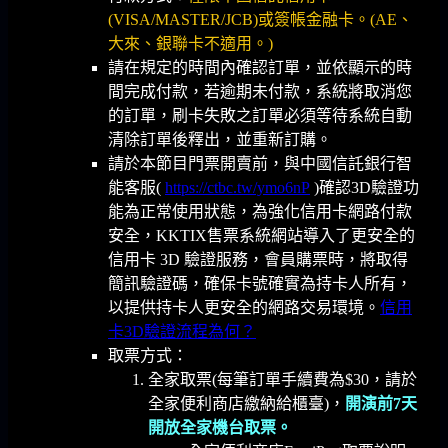
(VISA/MASTER/JCB)或簽帳金融卡。(AE、
大來、銀聯卡不適用。)
請在規定的時間內確認訂單，並依顯示的時
間完成付款，若逾期未付款，系統將取消您
的訂單，刷卡失敗之訂單必須等待系統自動
清除訂單後釋出，並重新訂購。
請於本節目門票開賣前，與中國信託銀行智
能客服(
https://ctbc.tw/ymo6nP
)確認3D驗證功
能為正常使用狀態
，為強化信用卡網路付款
安全，KKTIX售票系統網站導入了更安全的
信用卡 3D 驗證服務，會員購票時，將取得
簡訊驗證碼，確保卡號確實為持卡人所有，
以提供持卡人更安全的網路交易環境。
信用
卡3D驗證流程為何？
取票方式：
全家取票(每筆訂單手續費為$30，請於
全家便利商店繳納給櫃臺)，
開演前7天
開放全家機台取票。