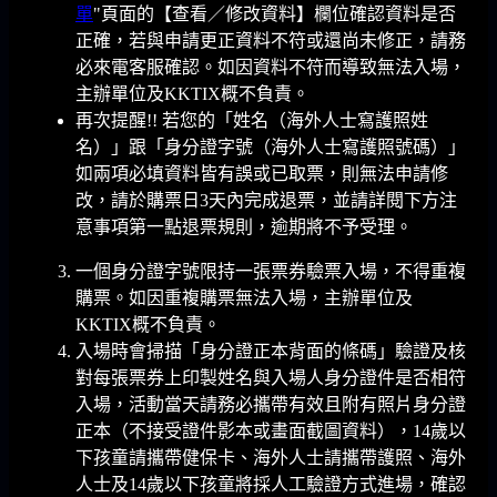
單
"頁面的【查看／修改資料】欄位確認資料是否
正確，若與申請更正資料不符或還尚未修正，請務
必來電客服確認。如因資料不符而導致無法入場，
主辦單位及KKTIX概不負責。
再次提醒!! 若您的「姓名（海外人士寫護照姓
名）」跟「身分證字號（海外人士寫護照號碼）」
如兩項必填資料皆有誤或已取票，則無法申請修
改，請於購票日3天內完成退票，並請詳閱下方注
意事項第一點退票規則，逾期將不予受理。
一個身分證字號限持一張票券驗票入場，不得重複
購票。如因重複購票無法入場，主辦單位及
KKTIX概不負責。
入場時會掃描「身分證正本背面的條碼」驗證及核
對每張票券上印製姓名與入場人身分證件是否相符
入場，活動當天請務必攜帶有效且附有照片身分證
正本（不接受證件影本或畫面截圖資料），14歲以
下孩童請攜帶健保卡、海外人士請攜帶護照、海外
人士及14歲以下孩童將採人工驗證方式進場，確認