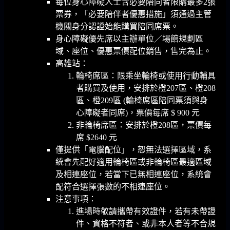
每位身心障礙人士含必要陪同者限購最多2張
票券，「必要陪伴者優惠措施」須通過主管
機關身分認證始能購買陪同席票。
身心障礙優先席以主辦單位／場館規劃區
域、座位、優惠票價配位銷售，售完為止。
高雄站：
輪椅席區：限乘坐輪椅或使用行動輔具
者購買及使用，安排於橙207區、橙208
區、橙209區 (輪椅席區陪同票須與身
心障礙者同席)，票價每席 $ 900 元
非輪椅席區：安排於橙208區，票價每
席 $2640 元
僅提供「電腦配位」，恕無法選擇區域，系
統會先配好適用輪椅區或非輪椅區最適區域
及相連座位，若當下已無相連座位，系統會
配符合選擇張數的不相連座位。
注意事項：
進場時敬請攜帶有效證件，若有未帶證
件、資格不符者、或非本人者等不合規