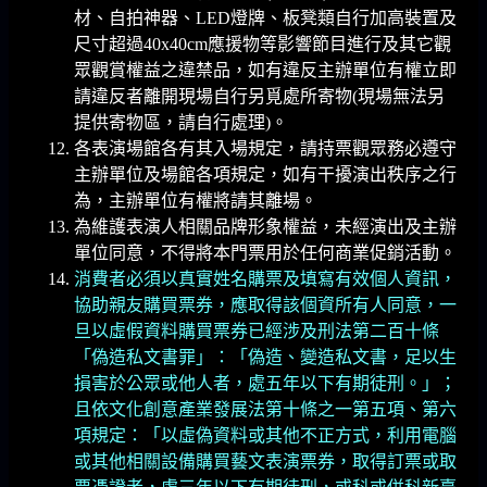
材、自拍神器、LED燈牌、板凳類自行加高裝置及
尺寸超過40x40cm應援物等影響節目進行及其它觀
眾觀賞權益之違禁品，如有違反主辦單位有權立即
請違反者離開現場自行另覓處所寄物(現場無法另
提供寄物區，請自行處理)。
各表演場館各有其入場規定，請持票觀眾務必遵守
主辦單位及場館各項規定，如有干擾演出秩序之行
為，主辦單位有權將請其離場。
為維護表演人相關品牌形象權益，未經演出及主辦
單位同意，不得將本門票用於任何商業促銷活動。
消費者必須以真實姓名購票及填寫有效個人資訊，
協助親友購買票券，應取得該個資所有人同意，一
旦以虛假資料購買票券已經涉及刑法第二百十條
「偽造私文書罪」：「偽造、變造私文書，足以生
損害於公眾或他人者，處五年以下有期徒刑。」；
且依文化創意產業發展法第十條之一第五項、第六
項規定：「以虛偽資料或其他不正方式，利用電腦
或其他相關設備購買藝文表演票券，取得訂票或取