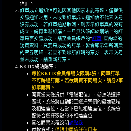
信』。
訂單成立通知信可能因其他因素未能寄達，僅提供
交易通知之用，未收到訂單成立通知信不代表交易
沒有成功，若訂單逾期取消，則表示訂單真的沒有
成立，請再重新訂購。一旦無法確認於網站上的訂
單是否交易成功，請至會員帳戶的
"
訂單
"
查詢您的
消費資料，只要是成功的訂單，皆會顯示您所消費
的票券明細，若查不到您所訂購的票券，表示交易
並未成功，請重新訂票。
KKTIX網站購票：
每位KKTIX會員每場次限購4張，同筆訂單
不可跨場訂購。若欲購買不同場次，請分2筆
訂單購買。
開賣當天僅提供「電腦配位」，恕無法選擇
區域，系統將自動配至選擇票價的最適區域
及相連座位，若當下已無相連座位，系統會
配符合選擇張數的不相連座位
實名購票流程說明
請點我
付款方式：
僅限中國信託信用卡