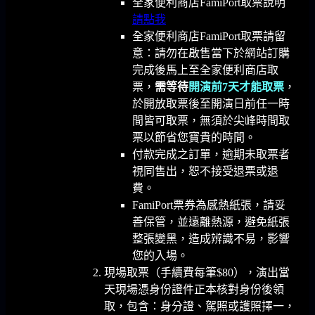
全家便利商店FamiPort取票說明
請點我
全家便利商店FamiPort取票請留
意：請勿在啟售當下於網站訂購
完成後馬上至全家便利商店取
票，
需等待
開演前7天才能取票
，
於開放取票後至開演日前任一時
間皆可取票，無須於尖峰時間取
票以節省您寶貴的時間。
付款完成之訂單，逾期未取票者
視同售出，恕不接受退票或退
費。
FamiPort票券為感熱紙張，請妥
善保管，並遠離熱源，避免紙張
整張變黑，造成辨識不易，影響
您的入場。
現場取票（手續費每筆$80），演出當
天現場憑身份證件正本核對身份後領
取，包含：身分證、駕照或護照擇一，