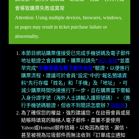
會導致購票失敗或異常
Attention: Using multiple devices, browsers, windows,
or pages may result in ticket purchase failure or
abnormality.
本節目網站購票僅接受已完成手機號碼及電子郵件
地址驗證之會員購買，購票前請先
"
加入會員
"
並盡
早完成
"
手機號碼及電子郵件地址
"
驗證，以便進行
購票流程，建議可於會員"設定"中的"
報名預填資
料
"先行存檔「姓名」和「手機」及「地址」，可
減少購票時間快速進行下一步，且在購票當下需輸
入身分證字號（海外人士請輸入護照號碼）。（進
行手機號碼驗證，但收不到簡訊怎麼辦？
請點我
）
為了確保您的權益，強烈建議您，在註冊會員或是
結帳時填寫的聯絡人電子郵件，盡量不要使用
Yahoo或Hotmail郵件信箱，以免因為擋信、漏信，
甚至被視為垃圾郵件而無法收到『訂單成立通知