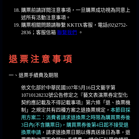
購票前請詳閱注意事項，一旦購票成功視為同意上
述所有活動注意事項。
購票相關問題請聯繫 KKTIX客服，電話(02)2752-
2836；客服信箱
聯繫我們
。
退 票 注 意 事 項
一、退票手續費及期限
依文化部於中華民國107年5月16日文藝字第
10710128232號公告修定之『藝文表演票券定型化
契約應記載及不得記載事項』第六條「退、換票機
制」之規定共有四種方案之退換票規定，
本節目採
用方案二：消費者請求退換票之時限為購買票券後
3日內(不含購票日)，購買票券後第4日起不接受退
換票申請
，請求退換票日期以傳真送達日為準，退