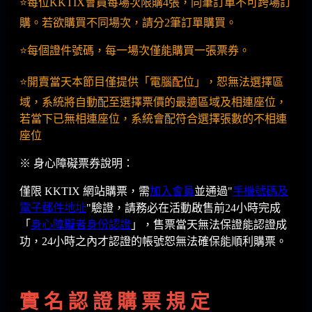
⭐️每位KKTIX會員每場次限購4張，同筆訂單不可跨場訂
購。若欲購買不同場次，請分2筆訂單購買。
⭐️每個證件號碼，每一場次僅能購買一張票券。
⭐️開賣當天本節目僅提供「電腦配位」，恕無法選擇區
域，系統將自動配至選擇票價的最適區域及相連座位，
若當下已無相連座位，系統會配符合選擇張數的不相連
座位
※ 身心障礙票券說明：
僅限 KKTIX 網站購票，需
加入會員
並通過"
手機號碼及
電子郵件地址
"驗證，請務必在活動啟售前24小時完成
「
身心障礙者身份認證
」，售票當天無法保證能認證成
功，24小時之內才認證的帳號恕無法確保能順利購票。
實 名 認 證 購 票 規 定