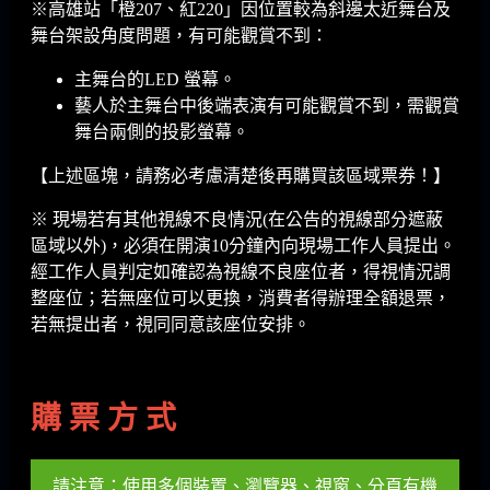
※高雄站「橙207、紅220」因位置較為斜邊太近舞台及
舞台架設角度問題，有可能觀賞不到：
主舞台的LED 螢幕。
藝人於主舞台中後端表演有可能觀賞不到，需觀賞
舞台兩側的投影螢幕。
【上述區塊，請務必考慮清楚後再購買該區域票券！】
※ 現場若有其他視線不良情況(在公告的視線部分遮蔽
區域以外)，必須在開演10分鐘內向現場工作人員提出。
經工作人員判定如確認為視線不良座位者，得視情況調
整座位；若無座位可以更換，消費者得辦理全額退票，
若無提出者，視同同意該座位安排。
購 票 方 式
請注意：使用多個裝置、瀏覽器、視窗、分頁有機