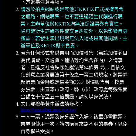
下方退票注意事項。
請勿於拍賣網站或是其他非KKTIX正式授權售票
之通路、網站購票、也不要透過陌生代購進行購
票，主辦單位與KKTIX均無法保證票券真實性。
除可能衍生詐騙案件或交易糾紛外，以免影響自身
權益，若發生演出現場無法入場或是其他問題，主
辦單位及KKTIX概不負責。
若有任何形式非供自用而加價轉售（無論加價名目
為代購費、交通費、補貼等均包含在內）之情事
者，已違反社會秩序維護法第64條第2款；且依文
化創意產業發展法第十條之一第二項規定，將票券
超過票面金額或定價金額3%之對價販售者，按票
券張數，由直轄市政府、縣（市）政府處每張票面
金額之十倍至五十倍罰鍰，請勿以身試法！
文化部檢舉黃牛辦法請參考：
https://noscalper.moc.gov.tw/
一人一票，憑票及身分證件入場，孩童亦需購票，
票券限使用一次，請勿購買來路不明的票券，以免
自身權益受損。