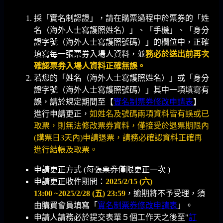
採「實名制認證」，請在購票過程中於票券的「姓
名（海外人士寫護照姓名）」、「手機」、「身分
證字號（海外人士寫護照號碼）」的欄位中，正確
填寫每一張票券入場人資料，並
務必於送出前再次
確認票券入場人資料正確無誤。
若您的「姓名（海外人士寫護照姓名）」或「身分
證字號（海外人士寫護照號碼）」其中一項填寫有
誤，請於規定期間至【
實名制票券修改申請表
】
進行申請更正，
如姓名及號碼兩項資料皆有誤或已
取票，則無法修改票券資料，僅接受於退票期限內
(購票日3天內)申請退票，請務必確認資料正確再
進行結帳及取票。
申請更正方式 (每張票券僅限更正一次 )
申請更正收件期間：
2025/2/15 (六)
13:00 ~2025/2/28 (五) 23:59
，逾期將不予受理，須
由購買會員填寫「
實名制票券修改申請表
」。
申請人請務必於提交表單５個工作天之後至"
訂