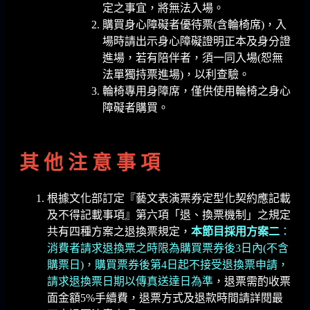
定之事宜，將無法入場。
購買身心障礙者優待票(含輪椅席)，入
場時請出示身心障礙證明正本及身分證
進場，若有陪伴者，須一同入場(恕無
法單獨持票進場)，以利查驗。
輪椅專用身障席，僅供使用輪椅之身心
障礙者購買。
其 他 注 意 事 項
根據文化部訂定『藝文表演票券定型化契約應記載
及不得記載事項』第六項「退、換票機制」之規定
共有四種方案之退換票規定，
本節目採用方案二
：
消費者請求退換票之時限為購買票券後3日內(不含
購票日)，購買票券後第4日起不接受退換票申請，
請求退換票日期以傳真送達日為準
，退票需酌收票
面金額5%手續費，退票方式及退款時間請詳閱最