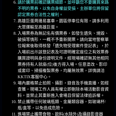
請於購票前確認購票細節。並呼籲您不要購買來路
不明的票券，以免自身權益受損，主辦單位將保留
認定票券合法性之權利。
高雄巨蛋周邊易塞車，園區停車位有限，請多利用
大眾運輸至高雄巨蛋。
入場票券為無記名有價票券，如發生遺失、燒毀、
破損等情形，一概不予重新開票。請向當地警察單
位報案後取得核發「遺失物受理案件登記表」，於
入場前出示該登記表及可證明確定座位之有效票券
購買證明與身份證明文件，經現場確認無其他相同
票券持有人就座(位)後方得入場。任意塗改、影印
或套印、掃描複製票券，均屬無效票，詳情請洽
KKTIX客服中心。
場內嚴格禁止拍照、攝影，錄音及手機直播，如經
查獲，現場工作人員有權立即刪除本場活動影音資
料，並禁止其重新進入會場且保留法律追訴權。
禁止攜帶任何玻璃瓶類、金屬類容器，如玻璃杯/
瓶/盒等，以免造成危險。
進場禁止攜帶食物、飲料(水除外)及攝錄影音器