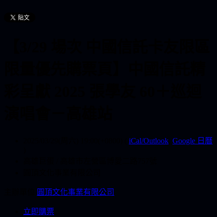
【3/29 場次 中國信託卡友限區
限量優先購票頁】中國信託精
彩呈獻 2025 張學友 60＋巡迴
演唱會－高雄站
2025/03/29(周六) 19:00(+0800)
(
iCal/Outlook
,
Google 日曆
)
高雄巨蛋 / 高雄市左營區博愛二路757號
圓頂文化事業有限公司
主辦單位
圓頂文化事業有限公司
立即購票