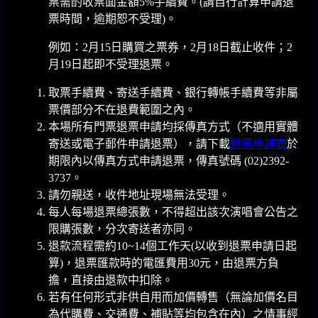
票需酌收票面金額5%手續費。(請自行計算申請退
票時間，逾期恕不受理)。
例如：2月15日購買之票券，2月18日截止收件；2
月19日起即不受理退票。
取票手續費、寄送手續費、銀行轉帳手續費等非屬
票價部分不在退費範圍之內。
本場所有門票退票申請均採傳真方式（不適用實體
寄送或電子郵件申請退票），請下載
退票申請表
於
期限內以傳真方式申請退票，傳真號碼 (02)2392-
3737。
請勿親送，收件地址現場無法受理。
每人每場退票總張數，不得超出該次演唱會公告之
限購張數，分次寄送者亦同。
退款流程需約10~14個工作天(以收到退票申請日起
算)，退票匯款時的電匯費用30元，由退票方負
擔，直接由退款中扣除。
若有任何形式非供自用而加價轉售（無論加價名目
為代購費、交通費、補貼等均包含在內）之情事經